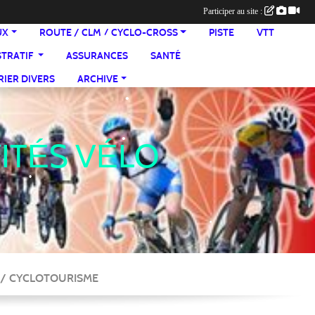
Participer au site :
•
UX
ROUTE / CLM / CYCLO-CROSS
PISTE
VTT
STRATIF
ASSURANCES
SANTÉ
•
IER DIVERS
ARCHIVE
VITÉS VÉLO
•
•
•
•
E / CYCLOTOURISME