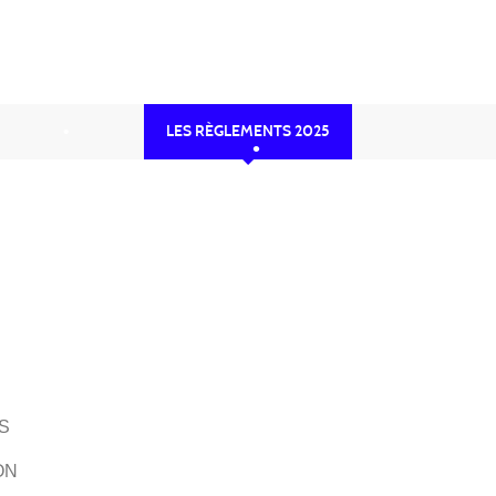
•
•
•
•
LES RÈGLEMENTS 2025
•
•
•
•
•
S
ON
•