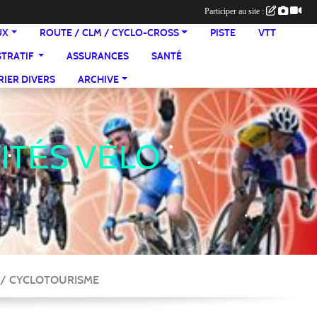
Participer au site :
UX
ROUTE / CLM / CYCLO-CROSS
PISTE
VTT
STRATIF
ASSURANCES
SANTÉ
IER DIVERS
ARCHIVE
VITÉS VÉLO
•
E / CYCLOTOURISME
•