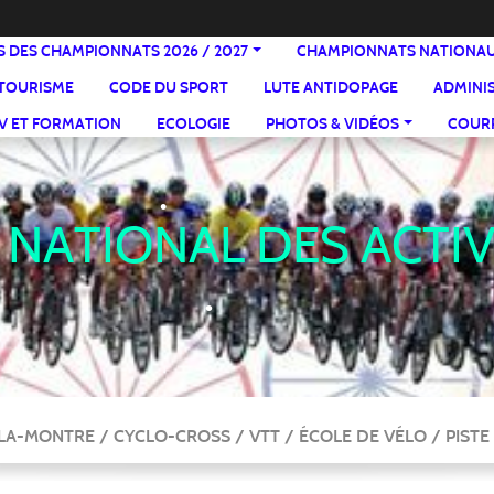
S DES CHAMPIONNATS 2026 / 2027
CHAMPIONNATS NATIONA
TOURISME
CODE DU SPORT
LUTE ANTIDOPAGE
ADMINI
•
V ET FORMATION
ECOLOGIE
PHOTOS & VIDÉOS
COURR
•
•
 NATIONAL DES ACTI
A-MONTRE / CYCLO-CROSS / VTT / ÉCOLE DE VÉLO / PIST
•