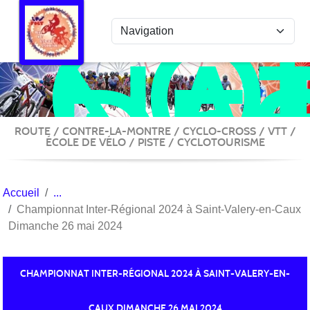
COL
Panneau de gestion des cookies
NA
DE
ACT
VÉ
ROUTE / CONTRE-LA-MONTRE / CYCLO-CROSS / VTT /
ÉCOLE DE VÉLO / PISTE / CYCLOTOURISME
Accueil
Championnat Inter-Régional 2024 à Saint-Valery-en-Caux
Dimanche 26 mai 2024
CHAMPIONNAT INTER-RÉGIONAL 2024 À SAINT-VALERY-EN-
CAUX DIMANCHE 26 MAI 2024